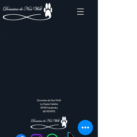
Domaine de Nox'Well
La Haute Valette
49150 Vaulandry
0619374975